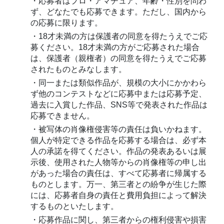
・応募者はプロ・アマチュア、年齢・性別を問わ
ず、どなたでも応募できます。ただし、国内から
の応募に限ります。
・18才未満の方は保護者の同意を得たうえでご応
募ください。18才未満の方がご応募された場合
は、保護者（親権者）の同意を得たうえでご応募
されたものとみなします。
・同一または類似作品が、規模の大小にかかわら
ず他のコンテストなどに応募中または応募予定、
過去に入賞した作品、SNS等で発表された作品は
応募できません。
・被写体の肖像権侵害等の責任は負いかねます。
個人が特定できる作品を応募する場合は、必ず本
人の承諾を得てください。作品の発表あるいは展
示後、使用された人物等からの肖像権等の申し出
があった場合の責任は、すべて応募者に帰属する
ものとします。万一、第三者との紛争が生じた際
には、応募者自身の責任と費用負担によって解決
するものといたします。
・応募作品に関し、第三者からの権利侵害や損害