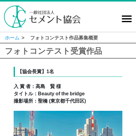
MEN
ホーム
フォトコンテスト作品募集概要
セメント協会とは
セメント産業の概要
統計情報
研究活動、受託試験
セメントの基礎知識
出版・販売
フォトコンテスト受賞作品
【協会長賞】1名
入 賞 者：高島 賢 様
タイトル：Beauty of the bridge
撮影場所：聖橋 (東京都千代田区)