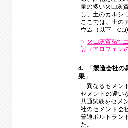
量の多い火山灰
し、土のカルシ
ここでは、土の
ウム（以下 Ca(
火山灰質粘性
討（アロフェン
4. 「製造会社
果」
異なるセメント
セメントの違い
共通試験をセメ
社のセメント会
普通ポルトラン
た。