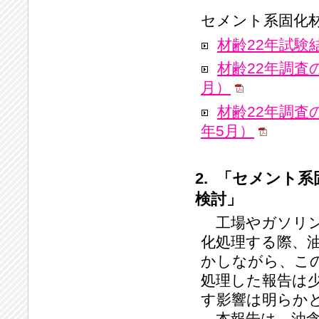
セメント系固化
材齢22年試験
材齢22年調査
月）
材齢22年調査
年5月）
2. 「セメント
検討」
工場やガソリン
化処理する際、
かしながら、こ
処理した報告は
す影響は明らか
本報告は、油含