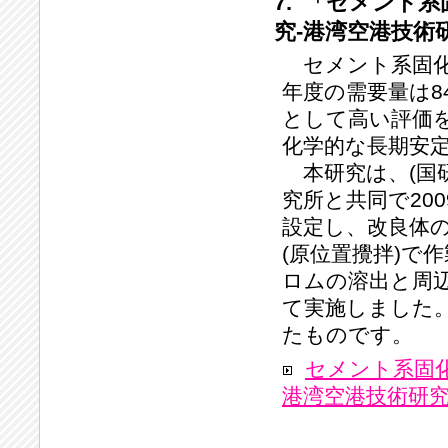
7. 「セメント
究‐港湾空港技術
セメント系固化
年度の需要量は8
として高い評価
化学的な長期安
本研究は、(国研
究所と共同で20
設定し、改良体
(原位置攪拌)で
ロムの溶出と周
て実施しました
たものです。
セメント系固
港湾空港技術研究