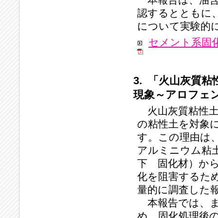
認するとともに
について実験的
セメント系固
3. 「火山灰質
現象～アロフェ
火山灰質粘性土
の粘性土を対象
す。この理由は
アルミニウム粘
下 固化材）か
化を阻害するた
量的に調査した
本報告では、ま
め、固化処理後