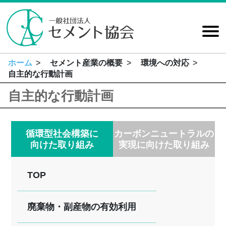
MEN
ホーム
セメント産業の概要
環境への対応
セメント協会とは
セメント産業の概要
統計情報
研究活動、受託試験
セメントの基礎知識
出版・販売
自主的な行動計画
自主的な行動計画
循環型社会構築に
カーボンニュートラルの
向けた取り組み
実現に向けた取り組み
TOP
廃棄物・副産物の有効利用